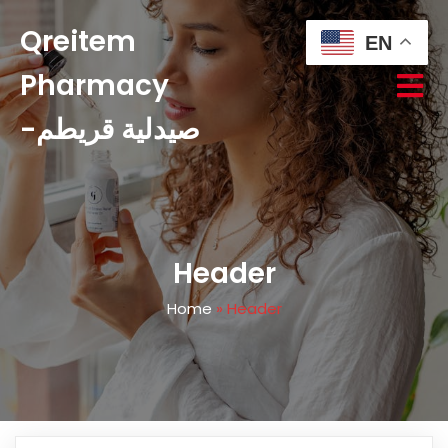
Qreitem
EN
Pharmacy
-صيدلية قريطم
Header
Home
»
Header